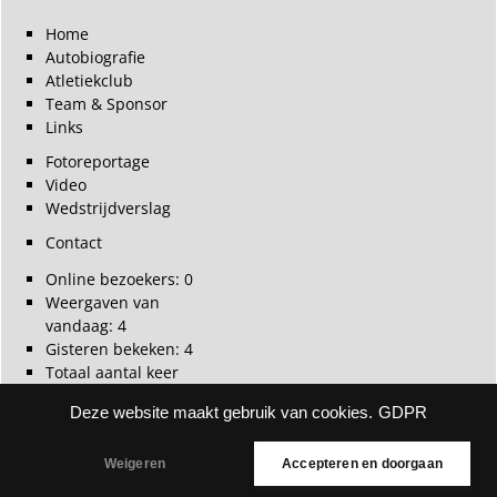
Home
Autobiografie
Atletiekclub
Team & Sponsor
Links
Fotoreportage
Video
Wedstrijdverslag
Contact
Online bezoekers:
0
Weergaven van
vandaag:
4
Gisteren bekeken:
4
Totaal aantal keer
bekeken:
1.964
Deze website maakt gebruik van cookies.
GDPR
Totale pageviews:
41
Copyright: © 2025. Alle rechten voorbehouden
Ontwerp
Weigeren
Accepteren en doorgaan
Midlanddigitaal voor Egbert Hooijkaas